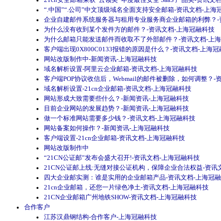
21cn安全邮箱荣获“云领奖”年度最佳安全 SaaS 产品奖-资讯文
“.中国”“.公司”中文顶级域名全面支持安全邮箱-资讯文档-上海
企业自建邮件系统服务器与租用专业服务商企业邮箱的利弊？-
为什么没有收到某个发件方的邮件？-资讯文档-上海冠融科技
为什么邮箱只能发送邮件而收取不了外部邮件？-资讯文档-上
客户端出现0X800C0133报错的原因是什么？-资讯文档-上海
网站改版制作中-新闻资讯-上海冠融科技
域名解析设置-阿里云企业邮箱-资讯文档-上海冠融科技
客户端POP协议收信后，Webmail的邮件被删除，如何调整？-
域名解析设置-21cn企业邮箱-资讯文档-上海冠融科技
网站形成大致需要些什么？-新闻资讯-上海冠融科技
目前企业网站的发展趋势？-新闻资讯-上海冠融科技
做一个标准网站需要多少钱？-资讯文档-上海冠融科技
网站备案如何操作？-新闻资讯-上海冠融科技
客户端设置-21cn企业邮箱-资讯文档-上海冠融科技
网站改版制作中
“21CN公证邮”发布会盛大召开!-资讯文档-上海冠融科技
21CN公证邮上线:无缝对接公证机构，保障企业合法权益-资讯
四大企业邮实测：谁是实用的企业邮箱产品-资讯文档-上海冠
21cn企业邮箱，还您一片绿色净土-资讯文档-上海冠融科技
21CN企业邮箱广州地铁SHOW-资讯文档-上海冠融科技
合作客户
江苏汉鼎钢结构-合作客户-上海冠融科技